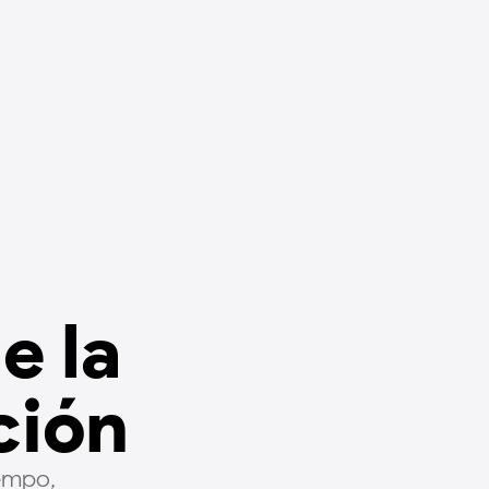
e la
ción
empo,