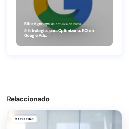
9 de octubre de 2024
5 Estrategias para Optimizar tu ROI en
Google Ads.
50 Mejo
2025 pa
Relaccionado
MARKETING