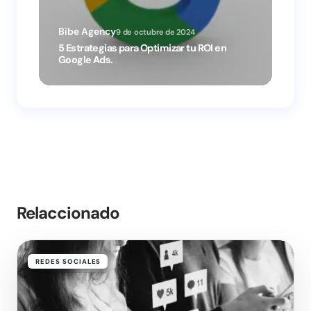
9 de octubre de 2024
5 Estrategias para Optimizar tu ROI en
Google Ads.
50 Mejo
2025 pa
Relaccionado
REDES SOCIALES